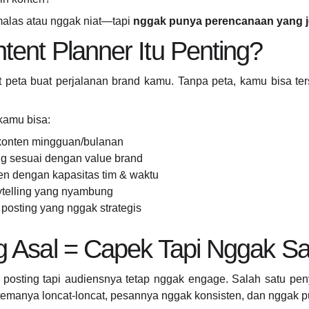
alas atau nggak niat—tapi
nggak punya perencanaan yang j
ent Planner Itu Penting?
at peta buat perjalanan brand kamu. Tanpa peta, kamu bisa ter
kamu bisa:
konten mingguan/bulanan
g sesuai dengan value brand
n dengan kapasitas tim & waktu
ytelling yang nyambung
osting yang nggak strategis
g Asal = Capek Tapi Nggak S
 posting tapi audiensnya tetap nggak engage. Salah satu p
 temanya loncat-loncat, pesannya nggak konsisten, dan nggak p