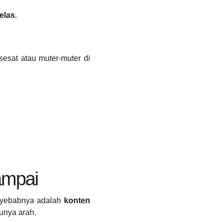
elas.
sesat atau muter-muter di
ampai
enyebabnya adalah
konten
unya arah.