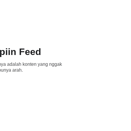
aya
piin Feed
nya adalah konten yang nggak
punya arah.