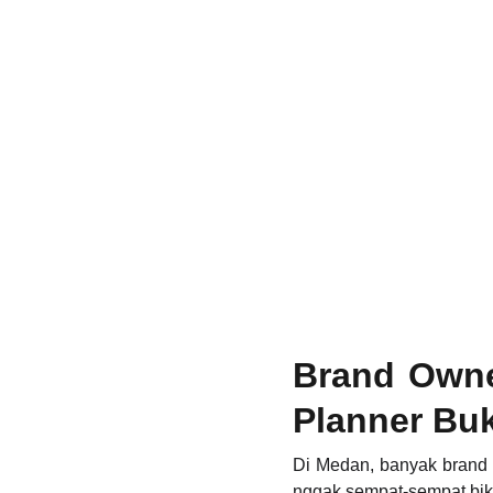
Brand Owne
Planner Bu
Di Medan, banyak brand 
nggak sempat-sempat bik