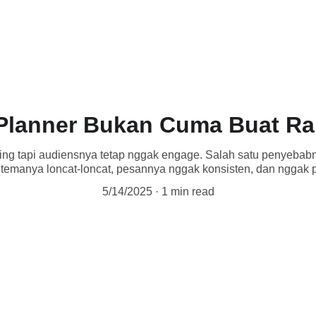
ntang Saya
Brand Story
Brand Journey
Konsultasi & Kolaborasi
Kontak s
Planner Bukan Cuma Buat Ra
ting tapi audiensnya tetap nggak engage. Salah satu penyebab
 temanya loncat-loncat, pesannya nggak konsisten, dan nggak 
5/14/2025
1 min read