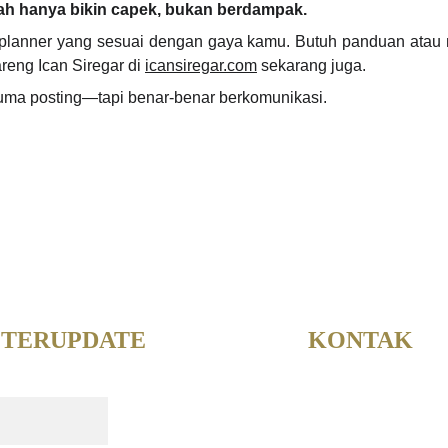
ah hanya bikin capek, bukan berdampak.
 planner yang sesuai dengan gaya kamu. Butuh panduan atau ma
reng Ican Siregar di
icansiregar.com
sekarang juga.
uma posting—tapi benar-benar berkomunikasi.
 TERUPDATE 
KONTAK
Icansrg@gmail.co