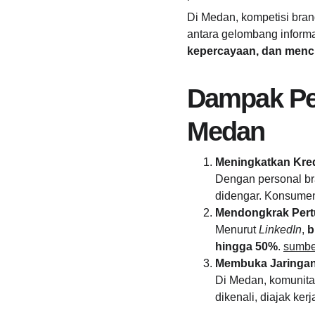
Di Medan, kompetisi bran
antara gelombang informa
kepercayaan, dan menc
Dampak Pe
Medan
Meningkatkan Kredi
Dengan personal br
didengar. Konsumen 
Mendongkrak Pert
Menurut 
LinkedIn
, 
b
hingga 50%
. 
sumbe
Membuka Jaringan
Di Medan, komunita
dikenali, diajak ker