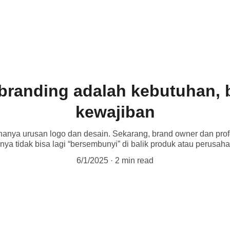
ntang Saya
Brand Story
Brand Journey
Konsultasi & Kolaborasi
Kontak s
branding adalah kebutuhan, 
kewajiban
 hanya urusan logo dan desain. Sekarang, brand owner dan prof
inya tidak bisa lagi “bersembunyi” di balik produk atau perusah
6/1/2025
2 min read