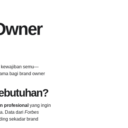
Owner 
tau kewajiban semu—
tama bagi brand owner 
Kebutuhan?
n profesional
 yang ingin 
a. Data dari 
Forbes
ding sekadar brand 